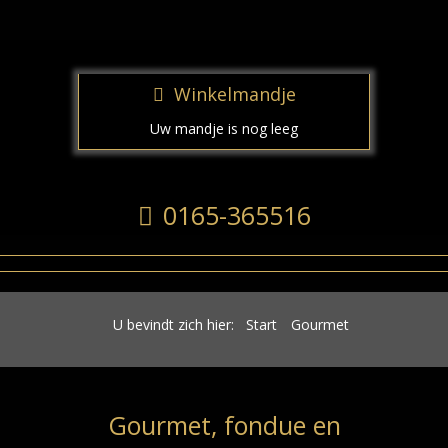
Winkelmandje
Uw mandje is nog leeg
0165-365516
U bevindt zich hier:
Start
Gourmet
Gourmet, fondue en