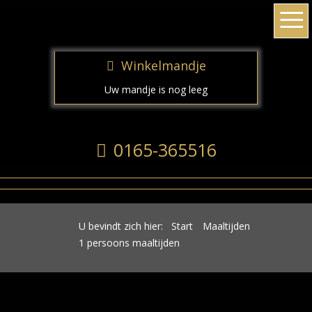
≡
1 PERSOONS MAALTIJDEN
Winkelmandje
Uw mandje is nog leeg
0165-365516
U bevindt zich hier:
Start
Maaltijden
1 persoons maaltijden