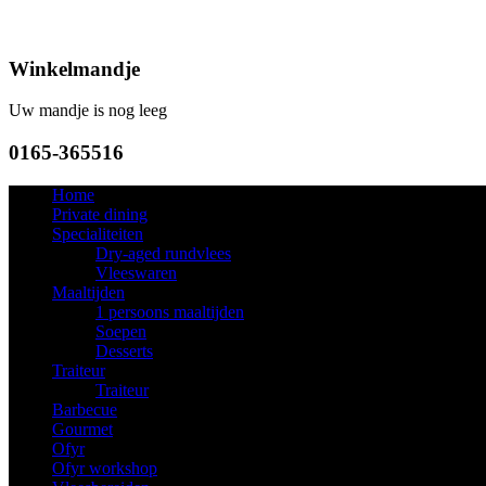
Winkelmandje
Uw mandje is nog leeg
0165-365516
Home
Private dining
Specialiteiten
Dry-aged rundvlees
Vleeswaren
Maaltijden
1 persoons maaltijden
Soepen
Desserts
Traiteur
Traiteur
Barbecue
Gourmet
Ofyr
Ofyr workshop