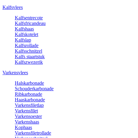
Kalfsvlees
Kalfsentrecote
Kalfsfricandeau
Kalfshaas
Kalfskotelet
Kalfslap
Kalfsrollade
Kalfsschnitzel
Kalfs staartstuk
Kalfszwezerik
Varkensvlees
Halskarbonade
Schouderkarbonade
Ribkarbonade
Haaskarbonade
Varkensfiletlap
Varkensfilet
Varkensoester
Varkenshaas
Kophaas
Varkensfiletrollade