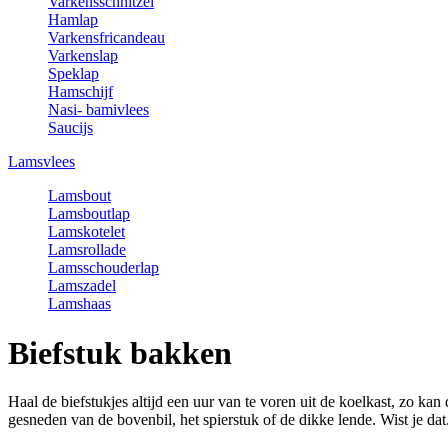
Varkensschnitzel
Hamlap
Varkensfricandeau
Varkenslap
Speklap
Hamschijf
Nasi- bamivlees
Saucijs
Lamsvlees
Lamsbout
Lamsboutlap
Lamskotelet
Lamsrollade
Lamsschouderlap
Lamszadel
Lamshaas
Biefstuk bakken
Haal de biefstukjes altijd een uur van te voren uit de koelkast, zo k
gesneden van de bovenbil, het spierstuk of de dikke lende. Wist je dat..