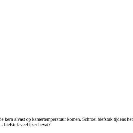
an de kern alvast op kamertemperatuur komen. Schroei biefstuk tijdens he
. biefstuk veel ijzer bevat?