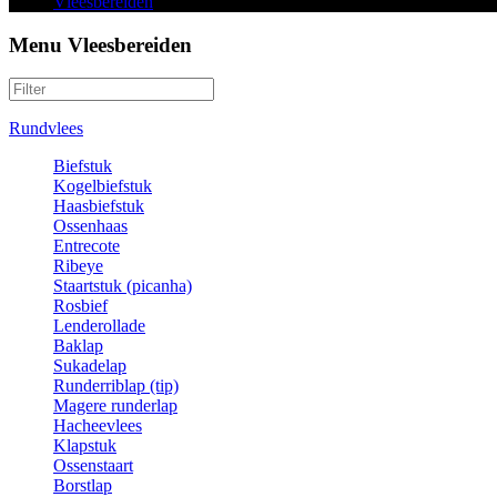
Vleesbereiden
Menu Vleesbereiden
Rundvlees
Biefstuk
Kogelbiefstuk
Haasbiefstuk
Ossenhaas
Entrecote
Ribeye
Staartstuk (picanha)
Rosbief
Lenderollade
Baklap
Sukadelap
Runderriblap (tip)
Magere runderlap
Hacheevlees
Klapstuk
Ossenstaart
Borstlap