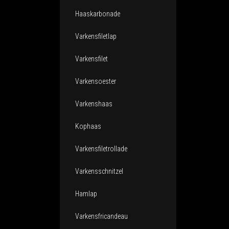
Haaskarbonade
Varkensfiletlap
Varkensfilet
Varkensoester
Varkenshaas
Kophaas
Varkensfiletrollade
Varkensschnitzel
Hamlap
Varkensfricandeau