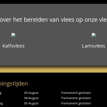
 over het bereiden van vlees op onze vl
Kalfsvlees
Lamsvlees
ingstijden
g
03-August
Permanent gesloten
04-August
Permanent gesloten
ag
05-August
Permanent gesloten