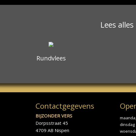
Lees alles
Rundvlees
Contactgegevens
Open
BIJZONDER VERS
maanda
Dorpsstraat 45
dinsdag
4709 AB Nispen
woensd