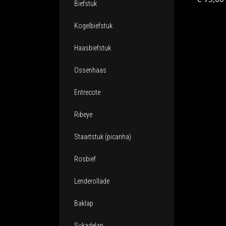
Biefstuk
Kogelbiefstuk
Haasbiefstuk
Ossenhaas
Entrecote
Ribeye
Staartstuk (picanha)
Rosbief
Lenderollade
Baklap
Sukadelap