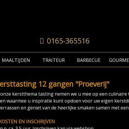
0165-365516
MAALTIJDEN
TRAITEUR
BARBECUE
GOURME
kersttasting 12 gangen "Proeverij"
 onze kerstthema tasting nemen we u mee op een culinaire
en waarmee u inspiratie kunt opdoen voor uw eigen kerstd
verrassen en geniet van de heerlijke smaken samen met een 
KOSTEN EN INSCHRIJVEN
p.p. ca. 3,5 uur. Inschrijven kan via webshop.