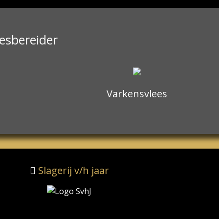
eesbereider
Varkensvlees
Slagerij v/h jaar