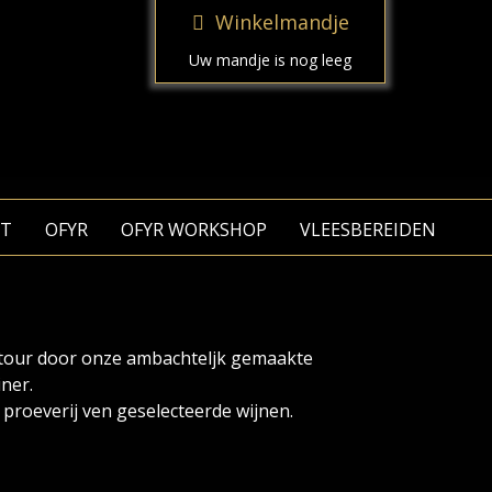
Winkelmandje
Uw mandje is nog leeg
T
OFYR
OFYR WORKSHOP
VLEESBEREIDEN
 tour door onze ambachteljk gemaakte
iner.
proeverij ven geselecteerde wijnen.