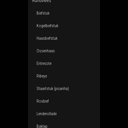
Rundvlees
Biefstuk
Kogelbiefstuk
Haasbiefstuk
Ossenhaas
Entrecote
Ribeye
Staartstuk (picanha)
Rosbief
Lenderollade
Baklap