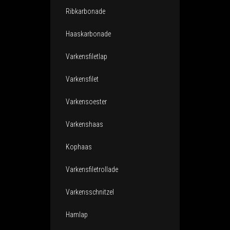
Ribkarbonade
Haaskarbonade
Varkensfiletlap
Varkensfilet
Varkensoester
Varkenshaas
Kophaas
Varkensfiletrollade
Varkensschnitzel
Hamlap