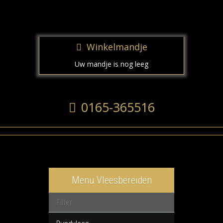
Winkelmandje
Uw mandje is nog leeg
0165-365516
Menu Vleesbereiden