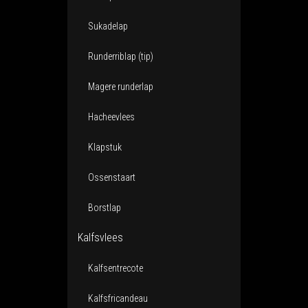
Sukadelap
Runderriblap (tip)
Magere runderlap
Hacheevlees
Klapstuk
Ossenstaart
Borstlap
Kalfsvlees
Kalfsentrecote
Kalfsfricandeau