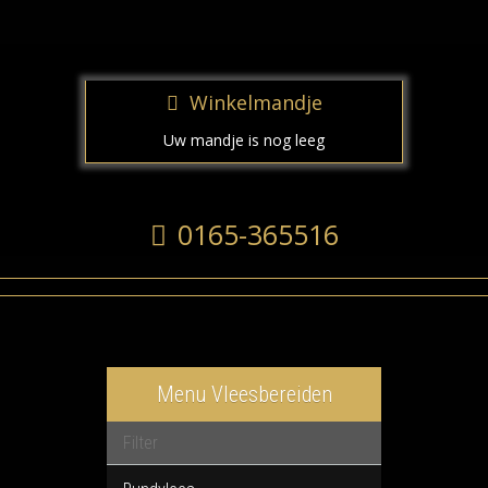
Winkelmandje
Uw mandje is nog leeg
0165-365516
Menu Vleesbereiden