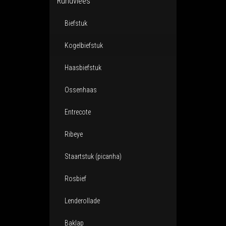
Rundvlees
Biefstuk
Kogelbiefstuk
Haasbiefstuk
Ossenhaas
Entrecote
Ribeye
Staartstuk (picanha)
Rosbief
Lenderollade
Baklap