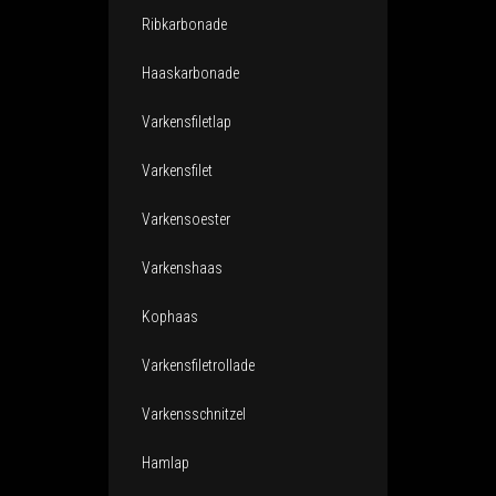
Ribkarbonade
Haaskarbonade
Varkensfiletlap
Varkensfilet
Varkensoester
Varkenshaas
Kophaas
Varkensfiletrollade
Varkensschnitzel
Hamlap