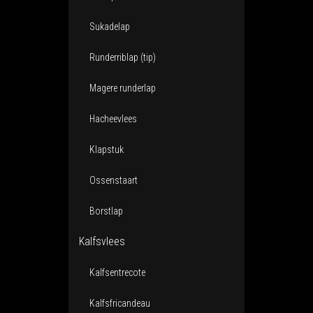
Sukadelap
Runderriblap (tip)
Magere runderlap
Hacheevlees
Klapstuk
Ossenstaart
Borstlap
Kalfsvlees
Kalfsentrecote
Kalfsfricandeau