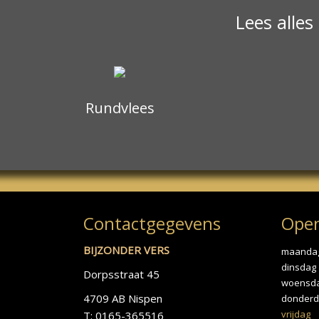
Lees alles
Rundvlees
Contactgegevens
Open
BIJZONDER VERS
maanda
dinsdag
Dorpsstraat 45
woensd
4709 AB Nispen
donderd
vrijdag
T: 0165-365516