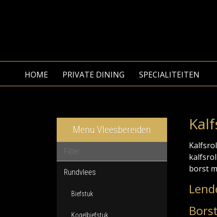
HOME
PRIVATE DINING
SPECIALITEITEN
Kal
Menu Vleesbereiden
Kalfsro
kalfsro
borst m
Rundvlees
Lend
Biefstuk
Borst
Kogelbiefstuk