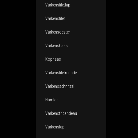
Varkensfiletlap
Varkensfilet
Varkensoester
Varkenshaas
Kophaas
Varkensfiletrollade
Varkensschnitzel
Hamlap
Varkensfricandeau
Varkenslap