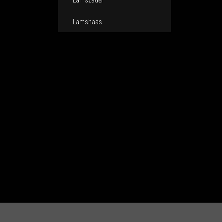
Lamszadel
Lamshaas