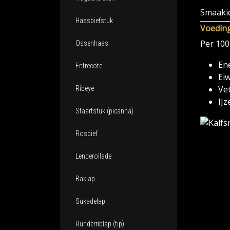
Smaakid
Haasbiefstuk
Voedin
Per 100
Ossenhaas
Ene
Entrecote
Eiw
Vet
Ribeye
IJz
Staartstuk (picanha)
Rosbief
Lenderollade
Baklap
Sukadelap
Runderriblap (tip)