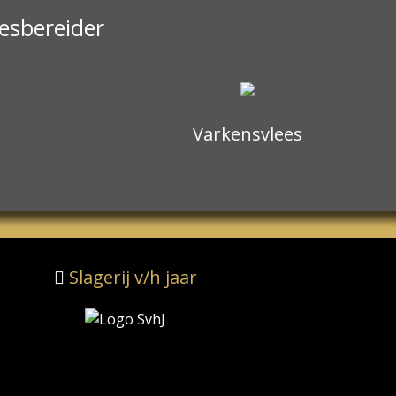
eesbereider
Varkensvlees
Slagerij v/h jaar