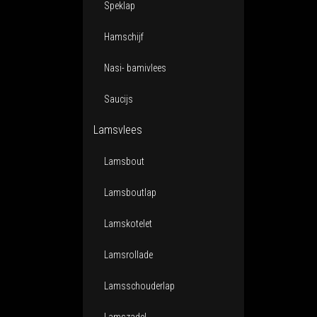
Speklap
Hamschijf
Nasi- bamivlees
Saucijs
Lamsvlees
Lamsbout
Lamsboutlap
Lamskotelet
Lamsrollade
Lamsschouderlap