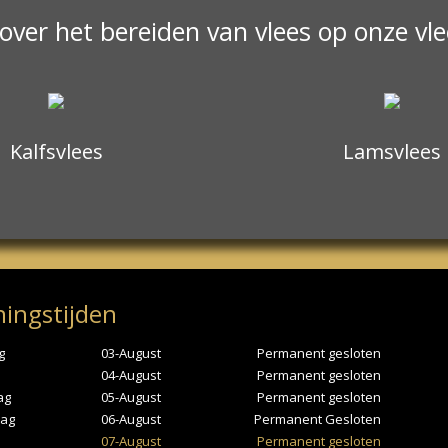
 over het bereiden van vlees op onze vl
Kalfsvlees
Lamsvlees
ingstijden
g
03-August
Permanent gesloten
04-August
Permanent gesloten
ag
05-August
Permanent gesloten
ag
06-August
Permanent Gesloten
07-August
Permanent gesloten