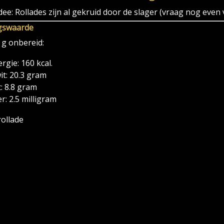
ee: Rollades zijn al gekruid door de slager (vraag nog even
gswaarde
 g onbereid:
rgie: 160 kcal.
it: 20.3 gram
: 8.8 gram
er: 2.5 milligram