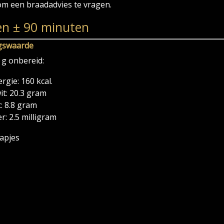
om een braadadvies te vragen.
en ± 90 minuten
gswaarde
 g onbereid:
rgie: 160 kcal.
it: 20.3 gram
: 8.8 gram
er: 2.5 milligram