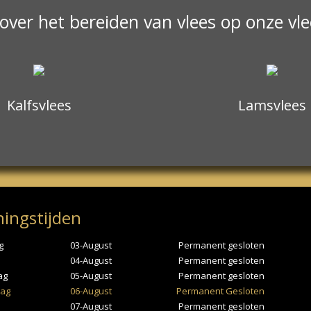
 over het bereiden van vlees op onze vl
Kalfsvlees
Lamsvlees
ingstijden
g
03-August
Permanent gesloten
04-August
Permanent gesloten
ag
05-August
Permanent gesloten
ag
06-August
Permanent Gesloten
07-August
Permanent gesloten