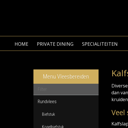
HOME
PRIVATE DINING
SPECIALITEITEN
Kal
Menu Vleesbereiden
Diverse
dan van
kruiden
Rundvlees
Veel
Biefstuk
Kalfsla
Kogelbiefstuk