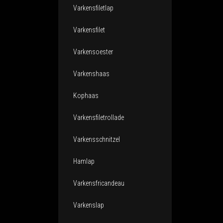
Varkensfiletlap
Varkensfilet
Varkensoester
Varkenshaas
Kophaas
Varkensfiletrollade
Varkensschnitzel
Hamlap
Varkensfricandeau
Varkenslap