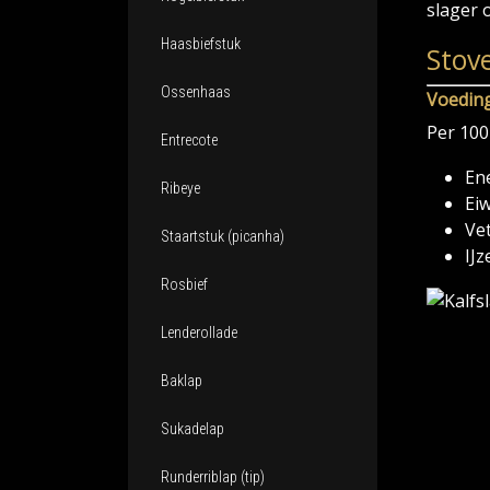
slager 
Haasbiefstuk
Stov
Ossenhaas
Voedin
Per 100
Entrecote
Ene
Ribeye
Eiw
Vet
Staartstuk (picanha)
IJz
Rosbief
Lenderollade
Baklap
Sukadelap
Runderriblap (tip)