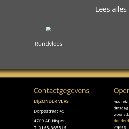
Lees alles
Rundvlees
Contactgegevens
Open
BIJZONDER VERS
maanda
dinsdag
Dorpsstraat 45
woensd
4709 AB Nispen
donderd
vrijdag
T: 0165-365516