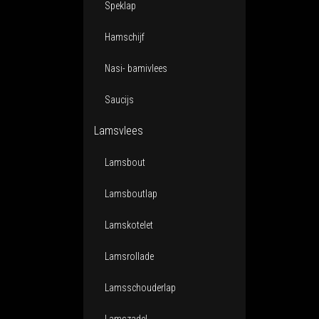
Speklap
Hamschijf
Nasi- bamivlees
Saucijs
Lamsvlees
Lamsbout
Lamsboutlap
Lamskotelet
Lamsrollade
Lamsschouderlap