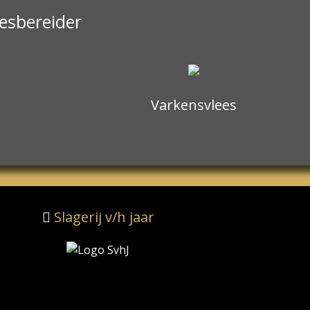
eesbereider
Varkensvlees
Slagerij v/h jaar