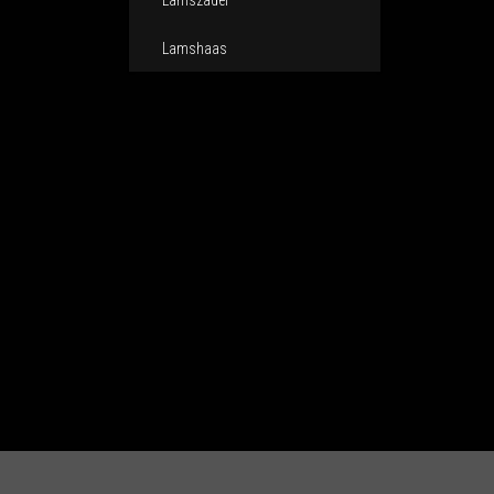
Lamszadel
Lamshaas