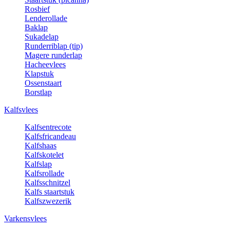
Rosbief
Lenderollade
Baklap
Sukadelap
Runderriblap (tip)
Magere runderlap
Hacheevlees
Klapstuk
Ossenstaart
Borstlap
Kalfsvlees
Kalfsentrecote
Kalfsfricandeau
Kalfshaas
Kalfskotelet
Kalfslap
Kalfsrollade
Kalfsschnitzel
Kalfs staartstuk
Kalfszwezerik
Varkensvlees