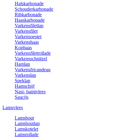
Halskarbonade
Schouderkarbonade
Ribkarbonade
Haaskarbonade
Varkensfiletlap
Varkensfilet
Varkensoester
Varkenshaas
Kophaas
Varkensfiletrollade
Varkensschnitzel
Hamlap
Varkensfricandeau
Varkenslap
Speklap
Hamschijf
Nasi- bamivlees
Saucijs
Lamsvlees
Lamsbout
Lamsboutlap
Lamskotelet
Lamsrollade