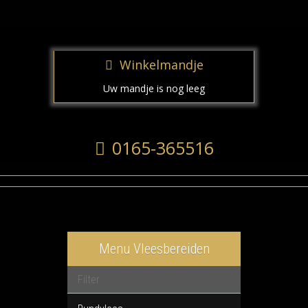
Winkelmandje
Uw mandje is nog leeg
0165-365516
Menu Vleesbereiden