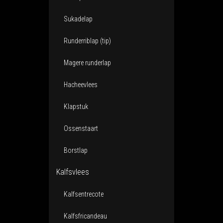
Sukadelap
Runderriblap (tip)
Magere runderlap
Hacheevlees
Klapstuk
Ossenstaart
Borstlap
Kalfsvlees
Kalfsentrecote
Kalfsfricandeau