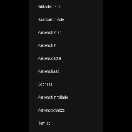
Ribkarbonade
Haaskarbonade
Varkensfiletlap
Varkensfilet
Varkensoester
Varkenshaas
Kophaas
Varkensfiletrollade
Varkensschnitzel
Hamlap