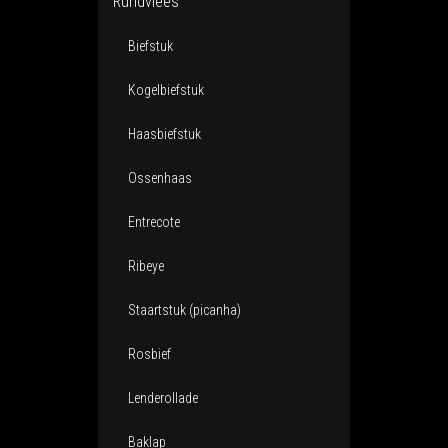
Rundvlees
Biefstuk
Kogelbiefstuk
Haasbiefstuk
Ossenhaas
Entrecote
Ribeye
Staartstuk (picanha)
Rosbief
Lenderollade
Baklap