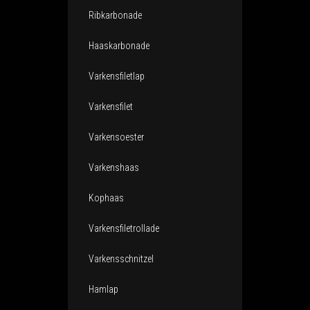
Ribkarbonade
Haaskarbonade
Varkensfiletlap
Varkensfilet
Varkensoester
Varkenshaas
Kophaas
Varkensfiletrollade
Varkensschnitzel
Hamlap