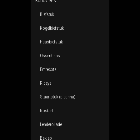
Rundvlees
Biefstuk
Kogelbiefstuk
Haasbiefstuk
Ossenhaas
Entrecote
Ribeye
Staartstuk (picanha)
Rosbief
Lenderollade
Baklap