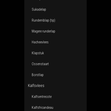
Sukadelap
Runderriblap (tip)
Magere runderlap
Hacheevlees
Klapstuk
Ossenstaart
Borstlap
Kalfsvlees
Kalfsentrecote
Kalfsfricandeau