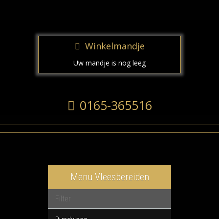
Winkelmandje
Uw mandje is nog leeg
0165-365516
Menu Vleesbereiden