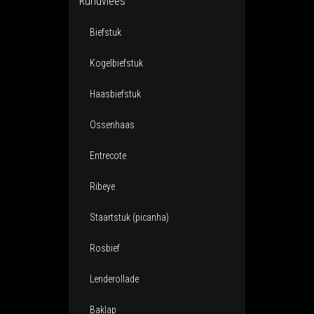
Rundvlees
Biefstuk
Kogelbiefstuk
Haasbiefstuk
Ossenhaas
Entrecote
Ribeye
Staartstuk (picanha)
Rosbief
Lenderollade
Baklap