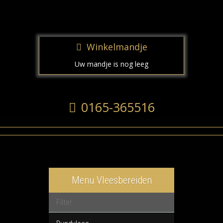
Winkelmandje
Uw mandje is nog leeg
0165-365516
Menu Vleesbereiden