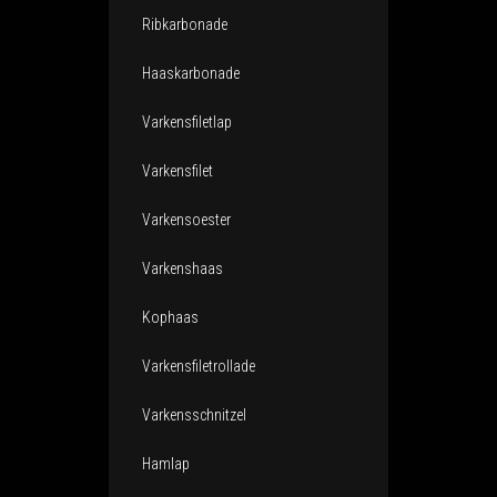
Ribkarbonade
Haaskarbonade
Varkensfiletlap
Varkensfilet
Varkensoester
Varkenshaas
Kophaas
Varkensfiletrollade
Varkensschnitzel
Hamlap