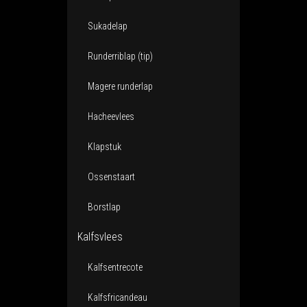
Sukadelap
Runderriblap (tip)
Magere runderlap
Hacheevlees
Klapstuk
Ossenstaart
Borstlap
Kalfsvlees
Kalfsentrecote
Kalfsfricandeau