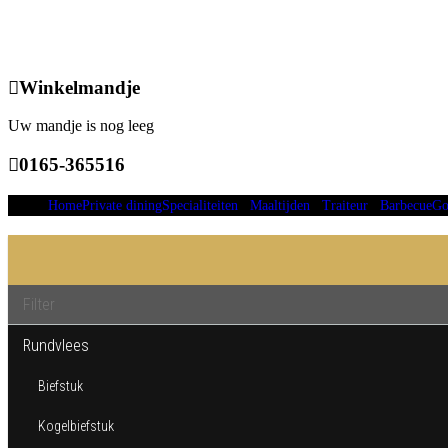
Winkelmandje
Uw mandje is nog leeg
0165-365516
Home
Private dining
Specialiteiten
Maaltijden
Traiteur
Barbecue
Go
Rundvlees
Biefstuk
Kogelbiefstuk