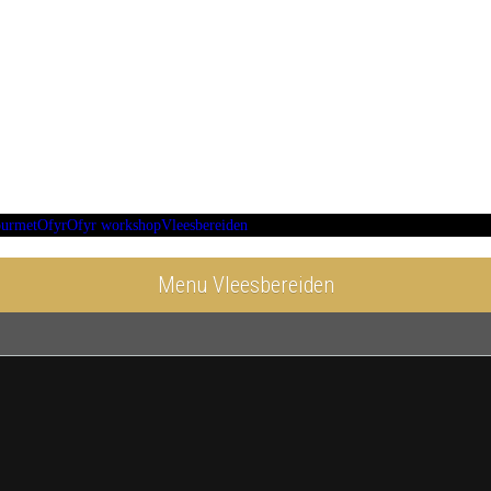
urmet
Ofyr
Ofyr workshop
Vleesbereiden
Menu Vleesbereiden