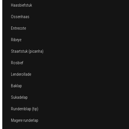
Haasbiefstuk
Ossenhaas
Entrecote
Ribeye
Staartstuk (picanha)
Rosbief
Lenderollade
Baklap
Sukadelap
Runderriblap (tip)
Magere runderlap