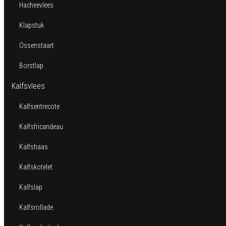
Hacheevlees
Klapstuk
Ossenstaart
Borstlap
Kalfsvlees
Kalfsentrecote
Kalfsfricandeau
Kalfshaas
Kalfskotelet
Kalfslap
Kalfsrollade