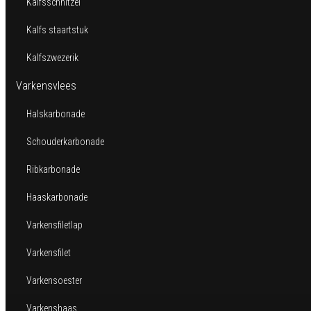
Kalfsschnitzel
Kalfs staartstuk
Kalfszwezerik
Varkensvlees
Halskarbonade
Schouderkarbonade
Ribkarbonade
Haaskarbonade
Varkensfiletlap
Varkensfilet
Varkensoester
Varkenshaas