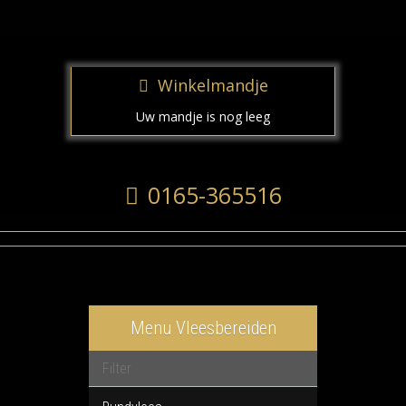
Winkelmandje
Uw mandje is nog leeg
0165-365516
Menu Vleesbereiden