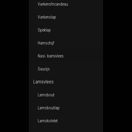
Varkensfricandeau
Varkenslap
Speklap
Hamschijf
Nasi- bamivlees
Saucijs
Lamsvlees
Lamsbout
Lamsboutlap
Lamskotelet