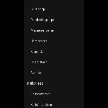
Sukadelap
Runderriblap (tip)
Magere runderlap
Hacheevlees
Klapstuk
Ossenstaart
Borstlap
Kalfsvlees
Kalfsentrecote
Kalfsfricandeau