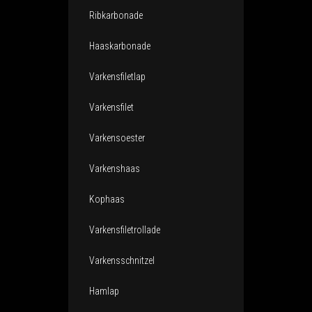
Ribkarbonade
Haaskarbonade
Varkensfiletlap
Varkensfilet
Varkensoester
Varkenshaas
Kophaas
Varkensfiletrollade
Varkensschnitzel
Hamlap