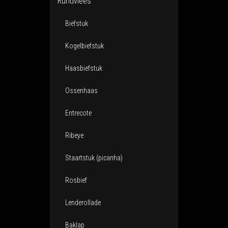
Rundvlees
Biefstuk
Kogelbiefstuk
Haasbiefstuk
Ossenhaas
Entrecote
Ribeye
Staartstuk (picanha)
Rosbief
Lenderollade
Baklap