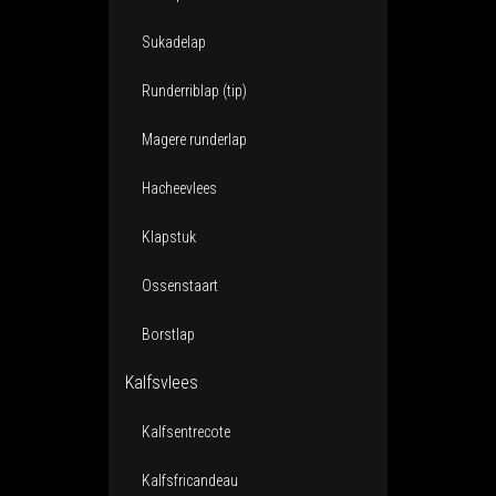
Sukadelap
Runderriblap (tip)
Magere runderlap
Hacheevlees
Klapstuk
Ossenstaart
Borstlap
Kalfsvlees
Kalfsentrecote
Kalfsfricandeau