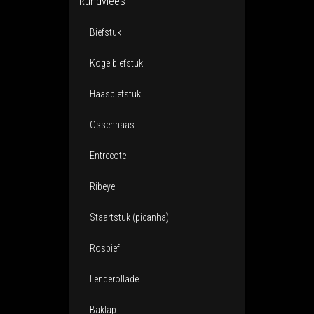
Rundvlees
Biefstuk
Kogelbiefstuk
Haasbiefstuk
Ossenhaas
Entrecote
Ribeye
Staartstuk (picanha)
Rosbief
Lenderollade
Baklap