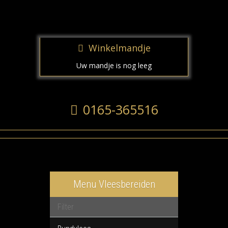
Winkelmandje
Uw mandje is nog leeg
0165-365516
Menu Vleesbereiden